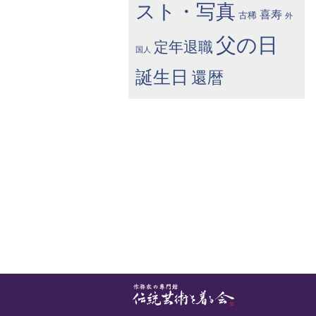
スト・写真
喜寿
古稀
外
父の日
定年退職
国人
誕生日
還暦