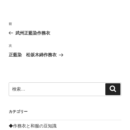
投
前
前
稿
の
武州正藍染作務衣
ナ
投
ビ
稿
次
次
ゲ
の
正藍染 松坂木綿作務衣
投
ー
稿
シ
ョ
ン
検
検
索
索:
カテゴリー
◆作務衣と和服の豆知識