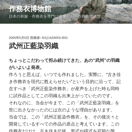
コ
作務衣博物館
ン
日本の和服・作務衣を専門に追求した「作務衣博物館」
テ
ン
ツ
投
2005年5月6日
投稿者:
N3@ADMSS-B01
へ
稿
武州正藍染羽織
ス
日:
キ
ッ
ちょっとこだわって拒み続けてきた、あの“武州”の羽織
プ
がいよいよ発表。
作ろうと思えば、いつでも作れました。実際に、“古き佳
き作務衣を現代に甦えらせたい”という目的に沿って、記
念すべき「武州正藍染作務衣」が産声を上げた時も同時
に試作品としてこの羽織も出来上がっていたのです。
それなのに、当会が今まで、この「武州正藍染羽織」を
世に出さなかったのには次のような理由があります。
当会では、この「武州正藍染作務衣」を、その後次々と
開発しているすべての作品の原点と考えています。この
作務衣だけは、古き佳き伝統、形式や様式を可能な限