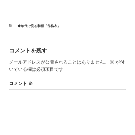
カ
◆年代で見る和服「作務衣」
テ
ゴ
リ
ー
コメントを残す
メールアドレスが公開されることはありません。
※
が付
いている欄は必須項目です
コメント
※