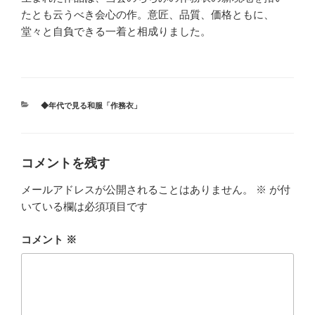
たとも云うべき会心の作。意匠、品質、価格ともに、
堂々と自負できる一着と相成りました。
カ
◆年代で見る和服「作務衣」
テ
ゴ
リ
ー
コメントを残す
メールアドレスが公開されることはありません。
※
が付
いている欄は必須項目です
コメント
※