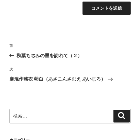
投
前
前
稿
の
秋葉ちぢみの里を訪れて（２）
ナ
投
ビ
稿
次
次
ゲ
の
麻混作務衣 藍白（あさこんさむえ あいじろ）
投
ー
稿
シ
ョ
ン
検
検
索
索: