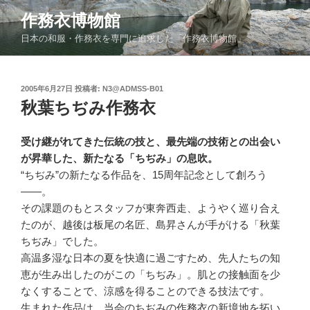
コ
作務衣博物館
ン
日本の和服・作務衣を専門に追求した「作務衣博物館」
テ
ン
ツ
投
2005年6月27日
投稿者:
N3@ADMSS-B01
へ
稿
秋葉ちぢみ作務衣
ス
日:
キ
ッ
受け継がれてきた伝統の技と、最先端の技術との出会い
プ
が昇華した、新たなる「ちぢみ」の息吹。
“ちぢみ”の新たなる作品を、15周年記念として創ろう
――。
その課題のもとスタッフが東奔西走、ようやく巡り合え
たのが、越後は板尾の名匠、島昇さんが手がける「秋葉
ちぢみ」でした。
高温多湿な日本の夏を快適に過ごすため、先人たちの知
恵が生み出したのがこの「ちぢみ」。肌との接触面を少
なくすることで、涼感を得ることのできる技法です。
生まれた作品は、当会のちぢみの作務衣の新境地を拓い