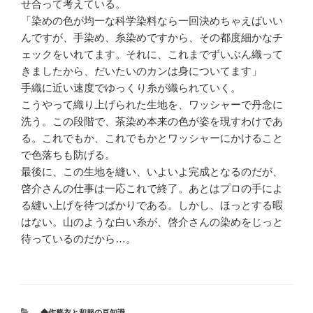
せ合って考えている。
「染めの色が均一な科学染料なら一回決めちゃえばいい
んですが、手染め、糸染めですから、その都度細かなチ
ェックをいれてます。それに、これまでずいぶん織って
きましたから、だいたいのカンは身についてます」
手織に近い速度でゆっくり糸が織られていく。
こうやって織り上げられた生地を、ワッシャーで丹念に
洗う。この段階で、茶染め本来の色が姿を現すわけであ
る。これでもか、これでもかとワッシャーにかけること
で色落ちも防げる。
最後に、この生地を縫い、いよいよ完成となるのだが、
啓介さんの仕事は一応これで終了。あとはプロの手によ
る縫い上げを待つばかりである。しかし、ほっとする暇
はない。山のような白い糸が、啓介さんの染めをじっと
待っているのだから…。
カ
◆作務衣と和服の豆知識