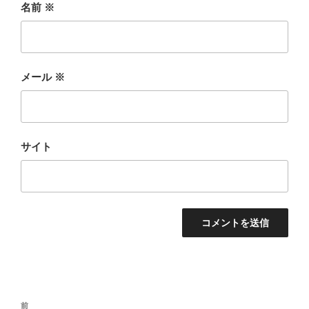
名前
※
メール
※
サイト
投
前
前