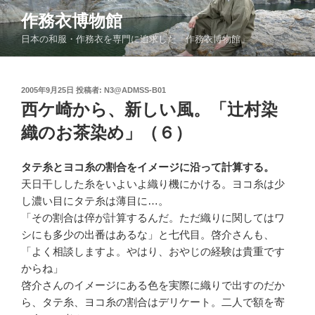
コ
作務衣博物館
ン
日本の和服・作務衣を専門に追求した「作務衣博物館」
テ
ン
ツ
投
2005年9月25日
投稿者:
N3@ADMSS-B01
へ
稿
西ケ崎から、新しい風。「辻村染
ス
日:
キ
織のお茶染め」（６）
ッ
プ
タテ糸とヨコ糸の割合をイメージに沿って計算する。
天日干しした糸をいよいよ織り機にかける。ヨコ糸は少
し濃い目にタテ糸は薄目に…。
「その割合は倅が計算するんだ。ただ織りに関してはワ
シにも多少の出番はあるな」と七代目。啓介さんも、
「よく相談しますよ。やはり、おやじの経験は貴重です
からね」
啓介さんのイメージにある色を実際に織りで出すのだか
ら、タテ糸、ヨコ糸の割合はデリケート。二人で額を寄