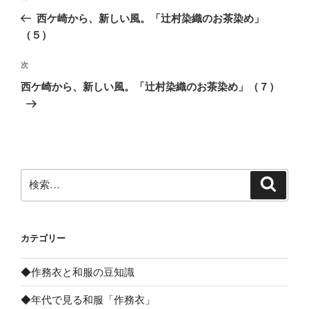
稿
の
西ケ崎から、新しい風。「辻村染織のお茶染め」
ナ
投
（５）
ビ
稿
ゲ
次
次
の
ー
西ケ崎から、新しい風。「辻村染織のお茶染め」（７）
投
シ
稿
ョ
ン
検
検
索
索:
カテゴリー
◆作務衣と和服の豆知識
◆年代で見る和服「作務衣」