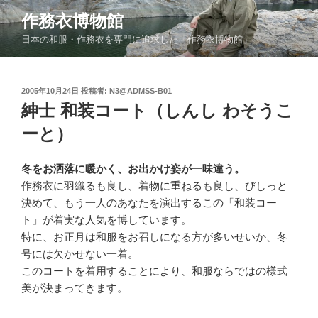
コ
作務衣博物館
ン
日本の和服・作務衣を専門に追求した「作務衣博物館」
テ
ン
ツ
投
2005年10月24日
投稿者:
N3@ADMSS-B01
へ
稿
紳士 和装コート（しんし わそうこ
ス
日:
キ
ーと）
ッ
プ
冬をお洒落に暖かく、お出かけ姿が一味違う。
作務衣に羽織るも良し、着物に重ねるも良し、びしっと
決めて、もう一人のあなたを演出するこの「和装コー
ト」が着実な人気を博しています。
特に、お正月は和服をお召しになる方が多いせいか、冬
号には欠かせない一着。
このコートを着用することにより、和服ならではの様式
美が決まってきます。