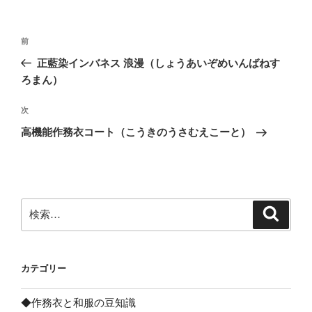
投
前
前
稿
の
正藍染インバネス 浪漫（しょうあいぞめいんばねす
ナ
投
ろまん）
ビ
稿
ゲ
次
次
の
ー
高機能作務衣コート（こうきのうさむえこーと）
投
シ
稿
ョ
ン
検
検
索
索:
カテゴリー
◆作務衣と和服の豆知識