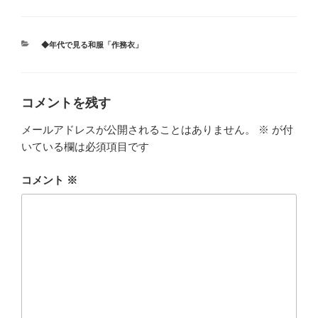
カ
◆年代で見る和服「作務衣」
テ
ゴ
リ
ー
コメントを残す
メールアドレスが公開されることはありません。
※
が付
いている欄は必須項目です
コメント
※