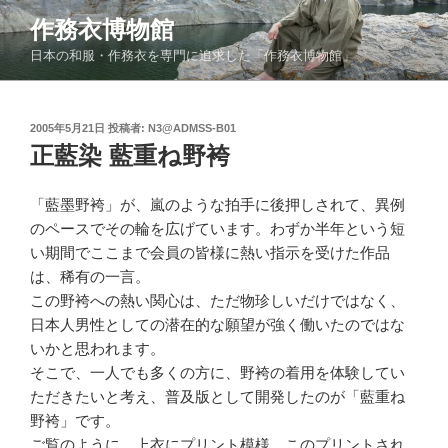
コ
作務衣博物館
ン
日本の和服・作務衣を専門に追求した「作務衣博物館」
テ
ン
ツ
投
2005年5月21日
投稿者:
N3@ADMSS-B01
へ
稿
正藍染 藍重ね野袴
ス
日:
キ
ッ
「藍墨野袴」が、嵐のような拍手に後押しされて、異例
プ
のペースでその輪を広げています。わずか半年という短
い期間でここまで会員の皆様に熱い指示を受けた作品
は、稀有の一言。
この野袴への熱い関心は、ただ物珍しいだけではなく、
日本人男性としての潜在的な願望が強く働いたのではな
いかと思われます。
そこで、一人でも多くの方に、野袴の着用を体験してい
ただきたいと考え、普及版として開発したのが「藍重ね
野袴」です。
ご覧のように、上衣にプリント模様。このプリントされ