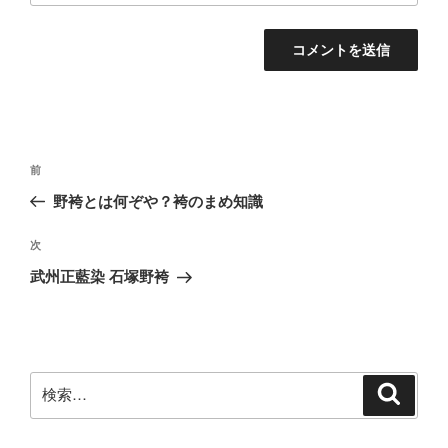
投
前
前
稿
の
野袴とは何ぞや？袴のまめ知識
ナ
投
ビ
稿
次
次
ゲ
の
武州正藍染 石塚野袴
投
ー
稿
シ
ョ
ン
検
検
索
索: