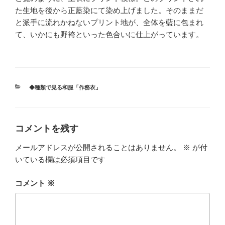
た生地を後から正藍染にて染め上げました。そのままだ
と派手に流れかねないプリント地が、全体を藍に包まれ
て、いかにも野袴といった色合いに仕上がっています。
カ
◆種類で見る和服「作務衣」
テ
ゴ
リ
ー
コメントを残す
メールアドレスが公開されることはありません。
※
が付
いている欄は必須項目です
コメント
※