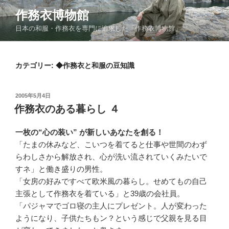
コ
作務衣博物館
ン
日本の和服・作務衣を専門に追求した「作務衣博物館」
テ
ン
ツ
カテゴリー:
◆作務衣と和服の豆知識
へ
ス
キ
投
2005年5月4日
ッ
稿
作務衣のある暮らし ４
日:
プ
一枚の“心の装い” が新しいあなたを創る！
「たまの休みなど、こいつを着てると仕事や世間のわず
らわしさから解放され、心が洗い流されていくみたいで
すネ」と働き盛りの男性。
「女房の好みですべて欧米風の暮らし。せめてもの自己
主張として作務衣を着ている」と39歳の会社員。
「パジャマでゴロ寝の主人にプレゼント。人が変わった
ようになり、子供たちもン？という感じで父親を見る目