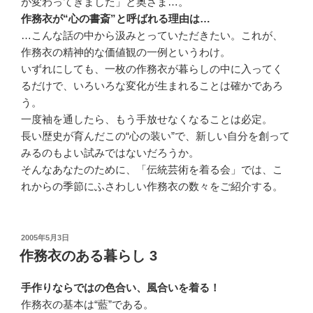
が変わってきました」と奥さま…。
作務衣が“心の書斎”と呼ばれる理由は…
…こんな話の中から汲みとっていただきたい。これが、
作務衣の精神的な価値観の一例というわけ。
いずれにしても、一枚の作務衣が暮らしの中に入ってく
るだけで、いろいろな変化が生まれることは確かであろ
う。
一度袖を通したら、もう手放せなくなることは必定。
長い歴史が育んだこの“心の装い”で、新しい自分を創って
みるのもよい試みではないだろうか。
そんなあなたのために、「伝統芸術を着る会」では、こ
れからの季節にふさわしい作務衣の数々をご紹介する。
投
2005年5月3日
稿
作務衣のある暮らし 3
日:
手作りならではの色合い、風合いを着る！
作務衣の基本は“藍”である。