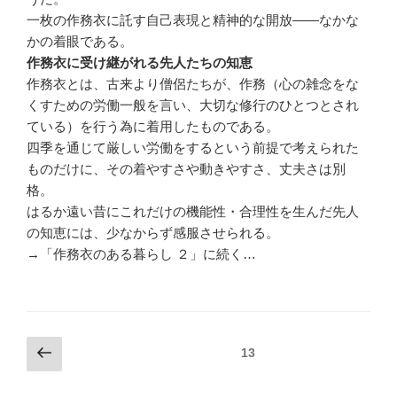
一枚の作務衣に託す自己表現と精神的な開放――なかな
かの着眼である。
作務衣に受け継がれる先人たちの知恵
作務衣とは、古来より僧侶たちが、作務（心の雑念をな
くすための労働一般を言い、大切な修行のひとつとされ
ている）を行う為に着用したものである。
四季を通じて厳しい労働をするという前提で考えられた
ものだけに、その着やすさや動きやすさ、丈夫さは別
格。
はるか遠い昔にこれだけの機能性・合理性を生んだ先人
の知恵には、少なからず感服させられる。
→「作務衣のある暮らし ２」に続く…
投
前
固定ページ
13
の
稿
ペ