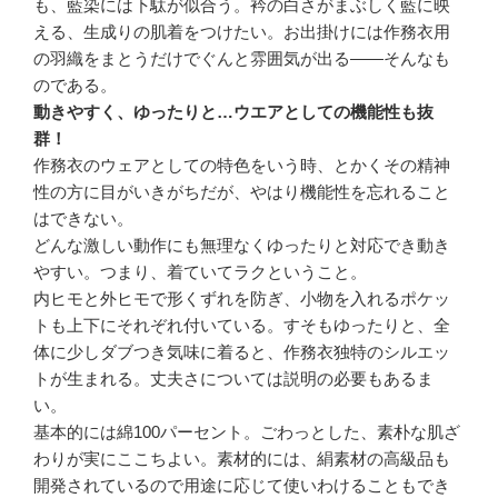
も、藍染には下駄が似合う。衿の白さがまぶしく藍に映
える、生成りの肌着をつけたい。お出掛けには作務衣用
の羽織をまとうだけでぐんと雰囲気が出る――そんなも
のである。
動きやすく、ゆったりと…ウエアとしての機能性も抜
群！
作務衣のウェアとしての特色をいう時、とかくその精神
性の方に目がいきがちだが、やはり機能性を忘れること
はできない。
どんな激しい動作にも無理なくゆったりと対応でき動き
やすい。つまり、着ていてラクということ。
内ヒモと外ヒモで形くずれを防ぎ、小物を入れるポケッ
トも上下にそれぞれ付いている。すそもゆったりと、全
体に少しダブつき気味に着ると、作務衣独特のシルエッ
トが生まれる。丈夫さについては説明の必要もあるま
い。
基本的には綿100パーセント。ごわっとした、素朴な肌ざ
わりが実にここちよい。素材的には、絹素材の高級品も
開発されているので用途に応じて使いわけることもでき