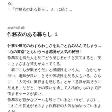
る。
→「作務衣のある暮らし ３」に続く…
投
2005年5月1日
稿
作務衣のある暮らし １
日:
仕事や世間のわずらわしさを丸ごと呑み込んでしまう…
“心の書斎”ともいうべき感覚が人気の秘密！
作務衣を着た人を見てどう感じるか？と質問すると、実
にさまざまな答えが返ってくる。
「着ごこちが楽そうだ」と機能性をいう人。「なかなか
渋い。趣味が良い」とその伝統性を見る人もいる。さら
に、「人間性に奥行きを感じる」とか「意識が高そうに
見える」などと、その装いを通して人格的なものまで評
価するケースが多い。
作務衣が静かなブームを続けているというが、まさに、
これらの答えがそのまま作務衣の人気を物語っているよ
うだ。